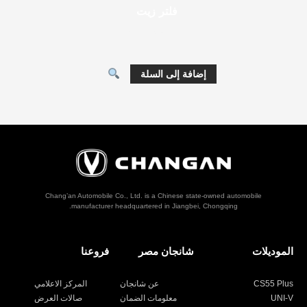
فلتر زيت
227
جنيه مصري
إضافة إلى السلة
Chang’an Automobile Co., Ltd. is a Chinese state-owned automobile
manufacturer headquartered in Jiangbei, Chongqing.
الموديلات
شانجان مصر
فروعنا
CS55 Plus
عن شانجان
المركز الاعلامي
UNI-V
معلومات الضمان
صالات العرض