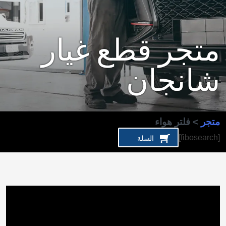
متجر قطع غيار
شانجان
متجر
> فلتر هواء
[fibosearch]