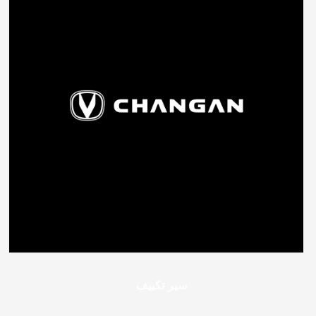
سير تكييف
270
جنيه مصري